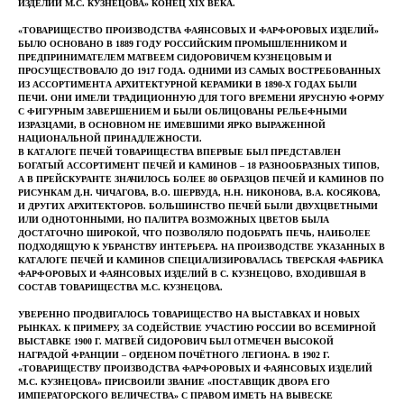
ИЗДЕЛИЙ М.С. КУЗНЕЦОВА» КОНЕЦ XIX ВЕКА.
«ТОВАРИЩЕСТВО ПРОИЗВОДСТВА ФАЯНСОВЫХ И ФАРФОРОВЫХ ИЗДЕЛИЙ»
БЫЛО ОСНОВАНО В 1889 ГОДУ РОССИЙСКИМ ПРОМЫШЛЕННИКОМ И
ПРЕДПРИНИМАТЕЛЕМ МАТВЕЕМ СИДОРОВИЧЕМ КУЗНЕЦОВЫМ И
ПРОСУЩЕСТВОВАЛО ДО 1917 ГОДА. ОДНИМИ ИЗ САМЫХ ВОСТРЕБОВАННЫХ
ИЗ АССОРТИМЕНТА АРХИТЕКТУРНОЙ КЕРАМИКИ В 1890-Х ГОДАХ БЫЛИ
ПЕЧИ. ОНИ ИМЕЛИ ТРАДИЦИОННУЮ ДЛЯ ТОГО ВРЕМЕНИ ЯРУСНУЮ ФОРМУ
С ФИГУРНЫМ ЗАВЕРШЕНИЕМ И БЫЛИ ОБЛИЦОВАНЫ РЕЛЬЕФНЫМИ
ИЗРАЗЦАМИ, В ОСНОВНОМ НЕ ИМЕВШИМИ ЯРКО ВЫРАЖЕННОЙ
НАЦИОНАЛЬНОЙ ПРИНАДЛЕЖНОСТИ.
В КАТАЛОГЕ ПЕЧЕЙ ТОВАРИЩЕСТВА ВПЕРВЫЕ БЫЛ ПРЕДСТАВЛЕН
БОГАТЫЙ АССОРТИМЕНТ ПЕЧЕЙ И КАМИНОВ – 18 РАЗНООБРАЗНЫХ ТИПОВ,
А В ПРЕЙСКУРАНТЕ ЗНАЧИЛОСЬ БОЛЕЕ 80 ОБРАЗЦОВ ПЕЧЕЙ И КАМИНОВ ПО
РИСУНКАМ Д.Н. ЧИЧАГОВА, В.О. ШЕРВУДА, Н.Н. НИКОНОВА, В.А. КОСЯКОВА,
И ДРУГИХ АРХИТЕКТОРОВ. БОЛЬШИНСТВО ПЕЧЕЙ БЫЛИ ДВУХЦВЕТНЫМИ
ИЛИ ОДНОТОННЫМИ, НО ПАЛИТРА ВОЗМОЖНЫХ ЦВЕТОВ БЫЛА
ДОСТАТОЧНО ШИРОКОЙ, ЧТО ПОЗВОЛЯЛО ПОДОБРАТЬ ПЕЧЬ, НАИБОЛЕЕ
ПОДХОДЯЩУЮ К УБРАНСТВУ ИНТЕРЬЕРА. НА ПРОИЗВОДСТВЕ УКАЗАННЫХ В
КАТАЛОГЕ ПЕЧЕЙ И КАМИНОВ СПЕЦИАЛИЗИРОВАЛАСЬ ТВЕРСКАЯ ФАБРИКА
ФАРФОРОВЫХ И ФАЯНСОВЫХ ИЗДЕЛИЙ В С. КУЗНЕЦОВО, ВХОДИВШАЯ В
СОСТАВ ТОВАРИЩЕСТВА М.С. КУЗНЕЦОВА.
УВЕРЕННО ПРОДВИГАЛОСЬ ТОВАРИЩЕСТВО НА ВЫСТАВКАХ И НОВЫХ
РЫНКАХ. К ПРИМЕРУ, ЗА СОДЕЙСТВИЕ УЧАСТИЮ РОССИИ ВО ВСЕМИРНОЙ
ВЫСТАВКЕ 1900 Г. МАТВЕЙ СИДОРОВИЧ БЫЛ ОТМЕЧЕН ВЫСОКОЙ
НАГРАДОЙ ФРАНЦИИ – ОРДЕНОМ ПОЧЁТНОГО ЛЕГИОНА. В 1902 Г.
«ТОВАРИЩЕСТВУ ПРОИЗВОДСТВА ФАРФОРОВЫХ И ФАЯНСОВЫХ ИЗДЕЛИЙ
М.С. КУЗНЕЦОВА» ПРИСВОИЛИ ЗВАНИЕ «ПОСТАВЩИК ДВОРА ЕГО
ИМПЕРАТОРСКОГО ВЕЛИЧЕСТВА» С ПРАВОМ ИМЕТЬ НА ВЫВЕСКЕ