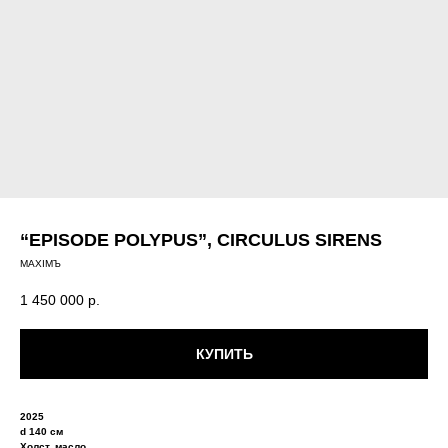
“EPISODE POLYPUS”, CIRCULUS SIRENS
MAXIMЪ
1 450 000
р.
КУПИТЬ
2025
d 140 см
Холст, масло