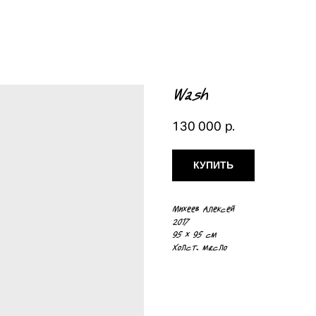
Wash
130 000
р.
КУПИТЬ
Михеев Алексей
2017
95 х 95 см
Холст, масло