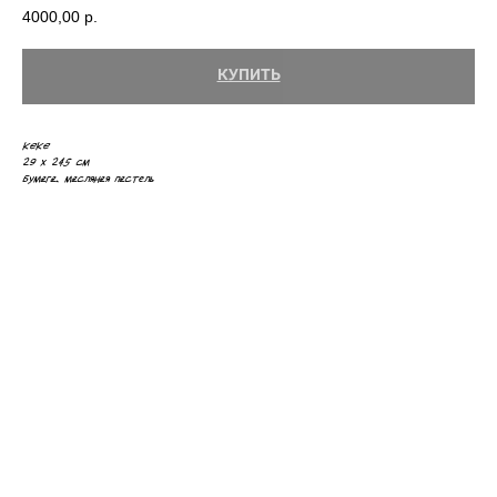
4000,00
р.
КУПИТЬ
KeKe
29 х 24.5 см
Бумага, масляная пастель